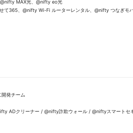
ifty MAX光、@nifty eo光
せて365、@nifty Wi-Fi ルーターレンタル、@nifty つなぎ
二開発チーム
fty ADクリーナー / @nifty詐欺ウォール / @niftyスマー